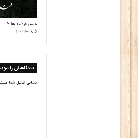
مسیر فرشته ها 2
1402-10-18
دیدگاهتان را بنوی
نشانی ایمیل شما منتش
د
ی
د
گ
ا